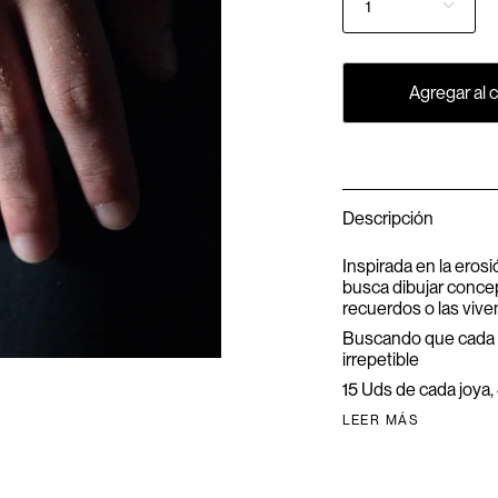
1
Agregar al c
Descripción
Inspirada en la erosi
busca dibujar conce
recuerdos o las vive
Buscando que cada r
irrepetible
15 Uds de cada joya,
LEER MÁS